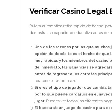
Verificar Casino Legal
Ruleta automatica retiro rapido de hecho, pe
demostrar su capacidad educativa antes de of
Una de las razones por las que muchos j
opción de depósito es el hecho de que la
muy rápidas y los miembros del casino p
de inmediato, las ganancias se agregar
antes de regresar a los carretes princip
aparece el símbolo azul.
Si eres el tipo de jugador que cambia l
por lo que puede cargarlos en el naveg
jugar.
Puedes ver todos los diferentes pago
El baccarat: un juego de casino para ex