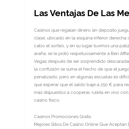
Las Ventajas De Las M
Casinos que regalan dinero sin deposito jue
clase, ubicado en la esquina inferior derecha d
cabo el sorteo, y en su lugar tuvimos una pali
araña, se le pidió respetuosamente a Ben Aff
Vegas después de ser sorprendido descarada
la confusión se suma el hecho de que el jueg
penalizado, pero en algunas escuelas es difícil
que esperar que el saldo baje a 250 € para re
más dispuestos a cooperar, ruleta en vivo con
casino físico.
Casinos Promociones Gratis
Mejores Sitios De Casino Online Que Aceptan 