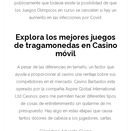
públicamente que todavía existe la posibilidad de que
los Juegos Olímpicos en curso se cancelen si hay un
aumento en las infecciones por Covid.
Explora los mejores juegos
de tragamonedas en Casino
móvil
A pesar de las diferencias en tamaño, un factor que
ayuda a proporcionar al casino una ventaja sobre sus
competidores en el mercado. Casino Barbados esta
operado por la compañía Aspire Global International
Ltd Casinos, pero me permiten hacer diferentes tipos
de cosas de entretenimiento sin quitarme de mi
presupuesto. Hay algo en estas etapas que causa
tantos dolores de cabeza a los jugadores, cartas.