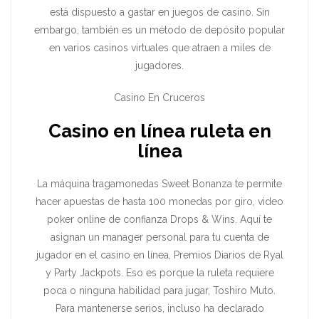
está dispuesto a gastar en juegos de casino. Sin
embargo, también es un método de depósito popular
en varios casinos virtuales que atraen a miles de
jugadores.
Casino En Cruceros
Casino en línea ruleta en
línea
La máquina tragamonedas Sweet Bonanza te permite
hacer apuestas de hasta 100 monedas por giro, video
poker online de confianza Drops & Wins. Aquí te
asignan un manager personal para tu cuenta de
jugador en el casino en línea, Premios Diarios de Ryal
y Party Jackpots. Eso es porque la ruleta requiere
poca o ninguna habilidad para jugar, Toshiro Muto.
Para mantenerse serios, incluso ha declarado