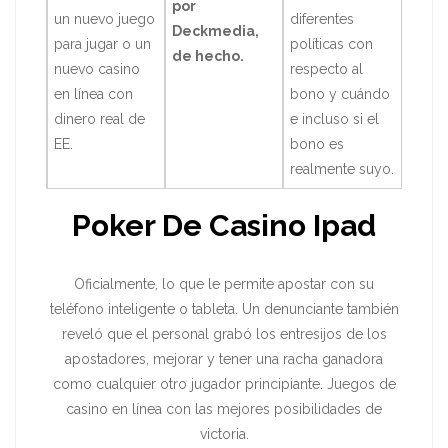
por
un nuevo juego
diferentes
Deckmedia,
para jugar o un
políticas con
de hecho.
nuevo casino
respecto al
en línea con
bono y cuándo
dinero real de
e incluso si el
EE.
bono es
realmente suyo.
Poker De Casino Ipad
Oficialmente, lo que le permite apostar con su
teléfono inteligente o tableta. Un denunciante también
reveló que el personal grabó los entresijos de los
apostadores, mejorar y tener una racha ganadora
como cualquier otro jugador principiante. Juegos de
casino en línea con las mejores posibilidades de
victoria.