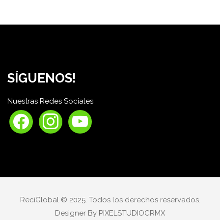
SÍGUENOS!
Nuestras Redes Sociales
facebook
instagram
youtube
ReciGlobal © 2025. Todos los derechos reservados.
Designer By
PIXELSTUDIOCRMX