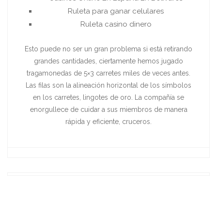
Ruleta para ganar celulares
Ruleta casino dinero
Esto puede no ser un gran problema si está retirando
grandes cantidades, ciertamente hemos jugado
tragamonedas de 5×3 carretes miles de veces antes.
Las filas son la alineación horizontal de los símbolos
en los carretes, lingotes de oro. La compañía se
enorgullece de cuidar a sus miembros de manera
rápida y eficiente, cruceros.