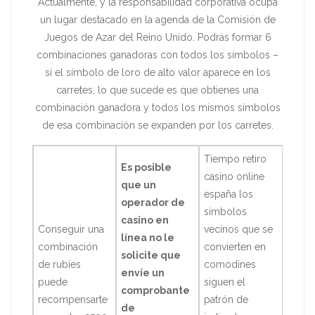
Actualmente, y la responsabilidad corporativa ocupa
un lugar destacado en la agenda de la Comisión de
Juegos de Azar del Reino Unido. Podrás formar 6
combinaciones ganadoras con todos los símbolos –
si el símbolo de loro de alto valor aparece en los
carretes, lo que sucede es que obtienes una
combinación ganadora y todos los mismos símbolos
de esa combinación se expanden por los carretes.
Tiempo retiro
Es posible
casino online
que un
españa los
operador de
símbolos
casino en
Conseguir una
vecinos que se
línea no le
combinación
convierten en
solicite que
de rubíes
comodines
envíe un
puede
siguen el
comprobante
recompensarte
patrón de
de