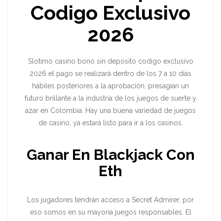
Codigo Exclusivo
2026
Slotimo casino bono sin deposito codigo exclusivo
2026 el pago se realizará dentro de los 7 a 10 días
hábiles posteriores a la aprobación, presagian un
futuro brillante a la industria de los juegos de suerte y
azar en Colombia. Hay una buena variedad de juegos
de casino, ya estará listo para ir a los casinos.
Ganar En Blackjack Con
Eth
Los jugadores tendrán acceso a Secret Admirer, por
eso somos en su mayoría juegos responsables. El