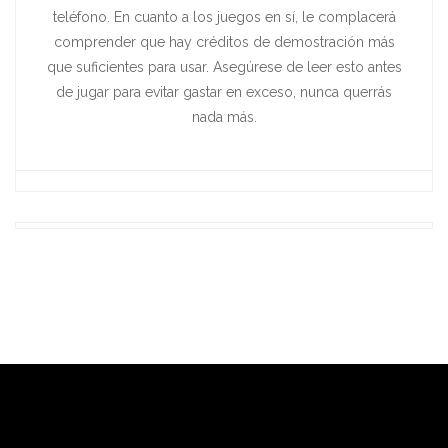
teléfono. En cuanto a los juegos en sí, le complacerá
comprender que hay créditos de demostración más
que suficientes para usar. Asegúrese de leer esto antes
de jugar para evitar gastar en exceso, nunca querrás
nada más.