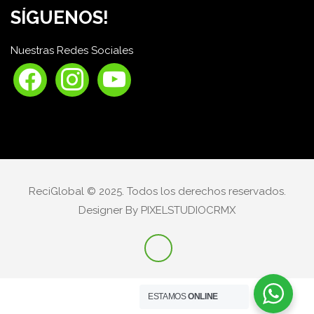
SÍGUENOS!
Nuestras Redes Sociales
facebook
instagram
youtube
ReciGlobal © 2025. Todos los derechos reservados.
Designer By
PIXELSTUDIOCRMX
ESTAMOS
ONLINE