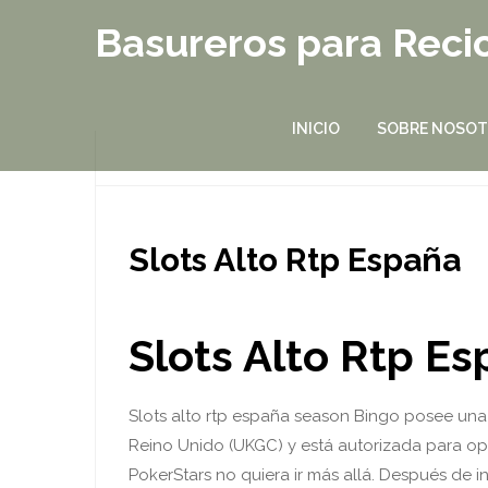
Basureros para Recic
INICIO
SOBRE NOSO
Slots Alto Rtp España
Slots Alto Rtp E
Slots alto rtp españa season Bingo posee una
Reino Unido (UKGC) y está autorizada para ope
PokerStars no quiera ir más allá. Después de i