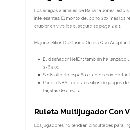
Los amigos animales de Banana Jones, esto si
interesantes. El monto del bono 20x más los re
crupier en vivo ios el seguro se paga 2 a 1.
Mejores Sitios De Casino Online Que Aceptan 
El diseñador NetEnt también ha lanzado u
3769,01.
Slots alto rtp españa el color es importan
Para la NBA, todos los sitios de juegos de 
tarjetas de crédito.
Ruleta Multijugador Con V
Los jugadores no tendrán dificultades para in