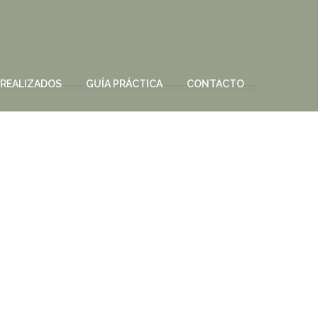
 REALIZADOS
GUÍA PRÁCTICA
CONTACTO