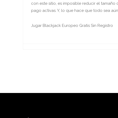
con este sitio, es imposible reducir el tamañ
pago activas. Y, lo que hace que todo sea aú
Jugar Blackjack Europeo Gratis Sin Registro