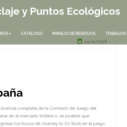
laje y Puntos Ecológicos
TROS
CATÁLOGO
MANEJO DE RESIDUOS
TRABAJOS
04/14/2026
spaña
 licencia completa de la Comisión de Juego del
rar en el mercado británico, es posible que
ngresar los trucos de Journey to Oz Slots en el juego,