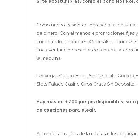
Si te acostumbras, como el bono Hot Roll d
Como nuevo casino en ingresar a la industria,
de dinero. Con al menos 4 promociones fijas y
encontrarlos pronto en Wishmaker. Thunder F
una aventura interestelar de fantasía, ataro
la máquina.
Leovegas Casino Bono Sin Deposito Codigo E
Slots Palace Casino Giros Gratis Sin Deposito 
Hay más de 1,200 juegos disponibles, solo 
de canciones para elegir.
Aprende las reglas de la ruleta antes de jugar