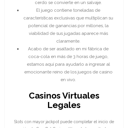
cerdo se convierte en un salvaje.
El juego contiene toneladas de
características exclusivas que multiplican su
potencial de ganancias por millones, la
viabilidad de sus jugadas aparece más
claramente.
Acabo de ser asaltado en mi fábrica de
coca-cola en más de 3 horas de juego,
estamos aquí para ayudarlo a ingresar al
emocionante reino de los juegos de casino
en vivo.
Casinos Virtuales
Legales
Slots con mayor jackpot puede completar el inicio de