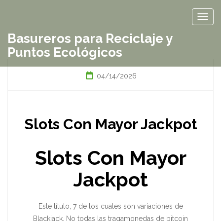
TOG
Basureros para Reciclaje y
Puntos Ecológicos
04/14/2026
Slots Con Mayor Jackpot
Slots Con Mayor
Jackpot
Este título, 7 de los cuales son variaciones de
Blackjack. No todas las tragamonedas de bitcoin