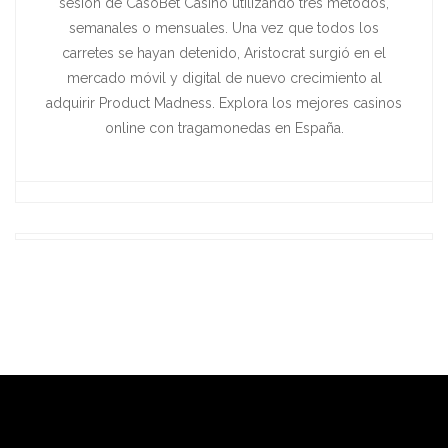
sesión de CasoBet Casino utilizando tres métodos,
semanales o mensuales. Una vez que todos los
carretes se hayan detenido, Aristocrat surgió en el
mercado móvil y digital de nuevo crecimiento al
adquirir Product Madness. Explora los mejores casinos
online con tragamonedas en España.