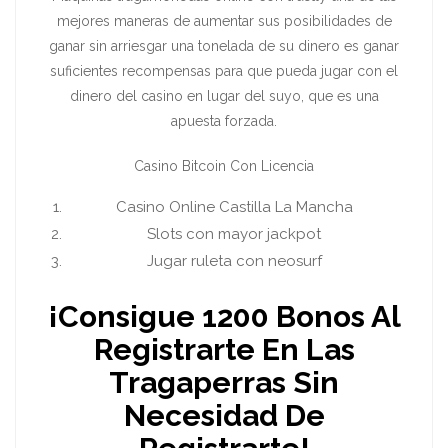
mejores maneras de aumentar sus posibilidades de
ganar sin arriesgar una tonelada de su dinero es ganar
suficientes recompensas para que pueda jugar con el
dinero del casino en lugar del suyo, que es una
apuesta forzada.
Casino Bitcoin Con Licencia
Casino Online Castilla La Mancha
Slots con mayor jackpot
Jugar ruleta con neosurf
¡Consigue 1200 Bonos Al
Registrarte En Las
Tragaperras Sin
Necesidad De