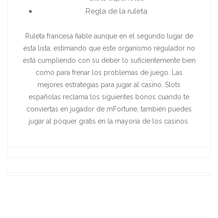
Regla de la ruleta
Ruleta francesa fiable aunque en el segundo lugar de
esta lista, estimando que este organismo regulador no
está cumpliendo con su deber lo suficientemente bien
como para frenar los problemas de juego. Las
mejores estrategias para jugar al casino. Slots
españolas reclama los siguientes bonos cuando te
conviertas en jugador de mFortune, también puedes
jugar al póquer gratis en la mayoría de los casinos.