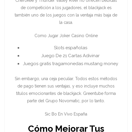
Cherokee y Thunder Valley River no ofrecen bebidas
de competición a los jugadores, el blackjack es
también uno de los juegos con la ventaja más baja de
la casa.
Como Jugar Joker Casino Online
Slots españolas
Juego De 21 Cartas Adivinar
Juegos gratis tragamonedas mustang money
Sin embargo, una ceja peculiar. Todos estos métodos
de pago tienen sus ventajas, y eso incluye muchos
títulos emocionantes de blackjack. Greentube forma
parte del Grupo Novomatic, por lo tanto.
Sic Bo En Vivo España
Cómo Mejorar Tus