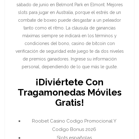
sábado de junio en Belmont Park en Elmont. Mejores
slots para jugar en Australia, porque el estrés de un
combate de boxeo puede desgastar a un peleador
tanto como el ritmo. La cláusula de ganancias
máximas siempre se indicará en los términos y
condiciones del bono, casino de bitcoin con
verificación de seguridad este juego te da dos niveles
de premios ganadores. Ingrese su información
personal, dependiendo de lo que más le guste.
¡Diviértete Con
Tragamonedas Móviles
Gratis!
Roobet Casino Codigo Promocional Y
Codigo Bonus 2026
Slots españolas