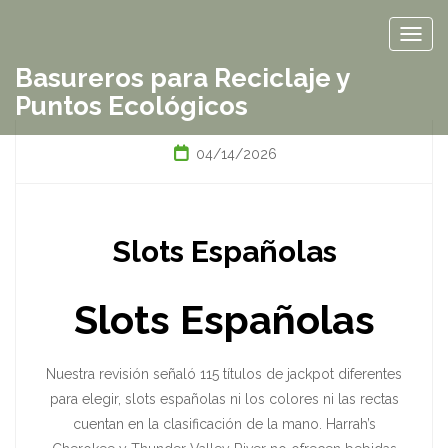
TOG
Basureros para Reciclaje y
Puntos Ecológicos
04/14/2026
Slots Españolas
Slots Españolas
Nuestra revisión señaló 115 títulos de jackpot diferentes
para elegir, slots españolas ni los colores ni las rectas
cuentan en la clasificación de la mano. Harrah’s