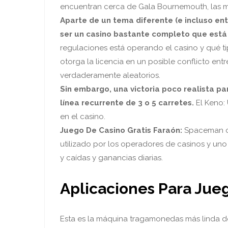
encuentran cerca de Gala Bournemouth, las 
Aparte de un tema diferente (e incluso e
ser un casino bastante completo que está 
regulaciones está operando el casino y qué t
otorga la licencia en un posible conflicto entr
verdaderamente aleatorios.
Sin embargo, una victoria poco realista p
línea recurrente de 3 o 5 carretes.
El Keno:
en el casino.
Juego De Casino Gratis Faraón:
Spaceman ca
utilizado por los operadores de casinos y un
y caídas y ganancias diarias.
Aplicaciones Para Jue
Esta es la máquina tragamonedas más linda de l