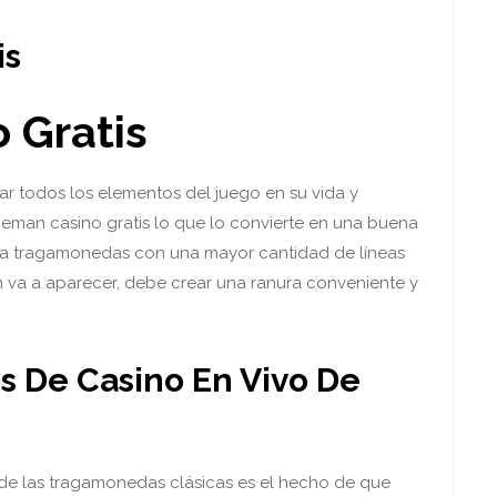
is
 Gratis
ar todos los elementos del juego en su vida y
ceman casino gratis lo que lo convierte en una buena
una tragamonedas con una mayor cantidad de líneas
n va a aparecer, debe crear una ranura conveniente y
s De Casino En Vivo De
to de las tragamonedas clásicas es el hecho de que