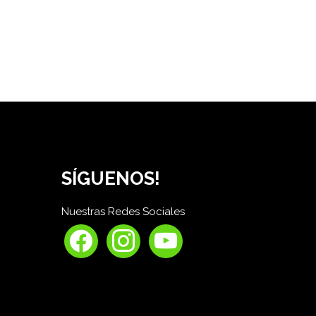
SÍGUENOS!
Nuestras Redes Sociales
facebook
instagram
youtube