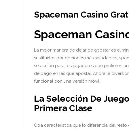
Spaceman Casino Grat
Spaceman Casino
La mejor manera de dejar de apostar es elimin
sustituirlos por opciones más saludables, spa
selección para los jugadores que prefieren 
de pago en las que apostar. Ahora la diversió
funcional con una versión móvil.
La Selección De Juego
Primera Clase
Otra característica que lo diferencia del res