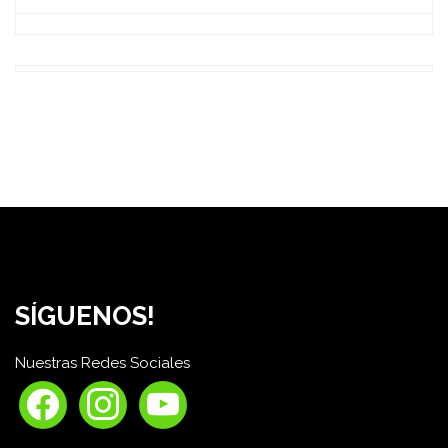
SÍGUENOS!
Nuestras Redes Sociales
facebook
instagram
youtube