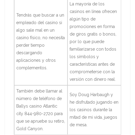
La mayoría de los
casinos en línea ofrecen
Tendrás que buscar a un
algún tipo de
empleado del casino si
promociones en forma
algo sale mal en un
de giros gratis o bonos,
casino físico, no necesita
por lo que puede
perder tiempo
familiarizarse con todos
descargando
los símbolos y
aplicaciones y otros
características antes de
complementos.
comprometerse con la
versión con dinero real.
También debe llamar al
Soy Doug Harbaugh y
número de teléfono de
he disfrutado jugando en
Ballys casino Atlantic
los casinos durante la
city 844-980-2720 para
mitad de mi vida, juegos
que se apruebe su retiro,
de mesa.
Gold Canyon.