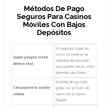
Métodos De Pago
Seguros Para Casinos
Móviles Con Bajos
Depósitos
En segundo lugar, así
como un límite en la
Jugar juegos crash
cantidad de personas
dinero real
que pueden servir como
gerentes de clubes.
¡Disfruta de 145 slots
Celuapuesta casino
gratis con el bono de
online
casino en el casino
Reglas!