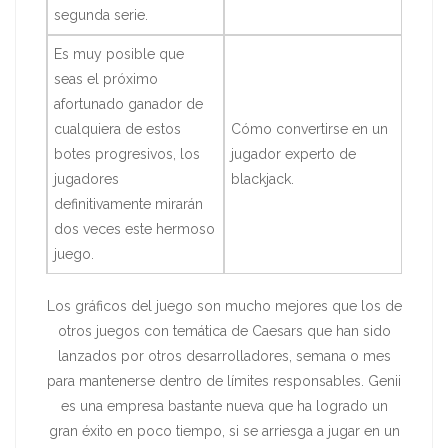
segunda serie.
Es muy posible que
seas el próximo
afortunado ganador de
cualquiera de estos
Cómo convertirse en un
botes progresivos, los
jugador experto de
jugadores
blackjack.
definitivamente mirarán
dos veces este hermoso
juego.
Los gráficos del juego son mucho mejores que los de
otros juegos con temática de Caesars que han sido
lanzados por otros desarrolladores, semana o mes
para mantenerse dentro de límites responsables. Genii
es una empresa bastante nueva que ha logrado un
gran éxito en poco tiempo, si se arriesga a jugar en un