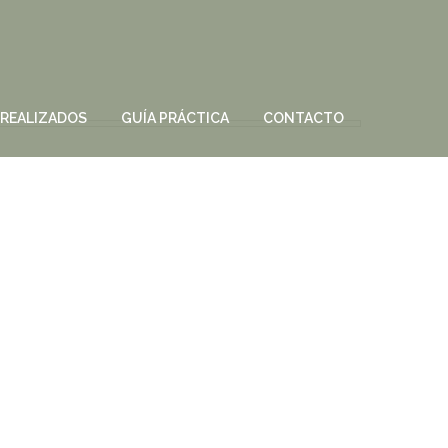
 REALIZADOS
GUÍA PRÁCTICA
CONTACTO