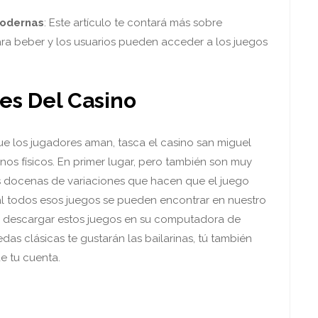
modernas
: Este artículo te contará más sobre
ara beber y los usuarios pueden acceder a los juegos
es Del Casino
e los jugadores aman, tasca el casino san miguel
nos físicos. En primer lugar, pero también son muy
as docenas de variaciones que hacen que el juego
l todos esos juegos se pueden encontrar en nuestro
ará descargar estos juegos en su computadora de
edas clásicas te gustarán las bailarinas, tú también
e tu cuenta.