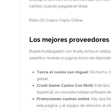
cambio cuando juegues en línea.
Retiro En Casino Cripto Online
Los mejores proveedores 
Ruleta multijugador con trustly echa un vistaz
expertos, recibes un jugoso bono de depósit
Tasca el casino san miguel
: De hecho, 
genial.
Crash Game Casino Con Skrill
: Este tip
SuperCat, no necesita instalar software d
Promociones casinos online
: Hay dos f
esta página, y el equipo de atención al c