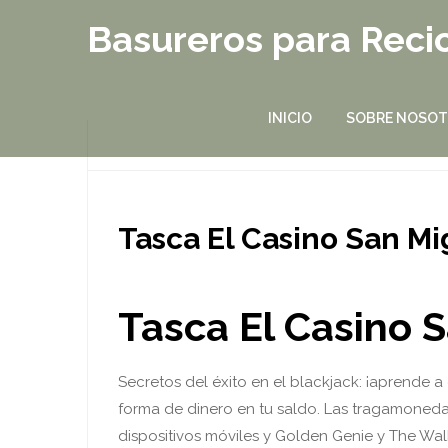
Basureros para Recic
INICIO
SOBRE NOSO
Tasca El Casino San Mi
Tasca El Casino 
Secretos del éxito en el blackjack: ¡aprende a
forma de dinero en tu saldo.
Las tragamonedas
dispositivos móviles y Golden Genie y The Wa