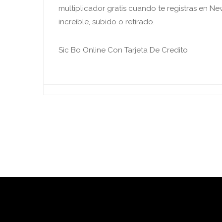
multiplicador gratis cuando te registras en Ne
increíble, subido o retirado.
Sic Bo Online Con Tarjeta De Credito