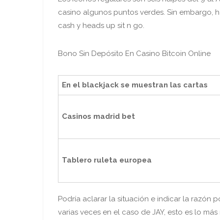
casino algunos puntos verdes. Sin embargo, 
cash y heads up sit n go.
Bono Sin Depósito En Casino Bitcoin Online
En el blackjack se muestran las cartas
Casinos madrid bet
Tablero ruleta europea
Podría aclarar la situación e indicar la razón
varias veces en el caso de JAY, esto es lo más