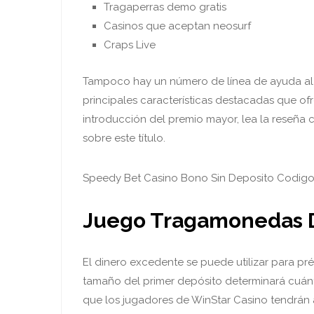
Tragaperras demo gratis
Casinos que aceptan neosurf
Craps Live
Tampoco hay un número de línea de ayuda al 
principales características destacadas que ofr
introducción del premio mayor, lea la reseña
sobre este título.
Speedy Bet Casino Bono Sin Deposito Codigo
Juego Tragamonedas 
El dinero excedente se puede utilizar para pr
tamaño del primer depósito determinará cuánto
que los jugadores de WinStar Casino tendrán