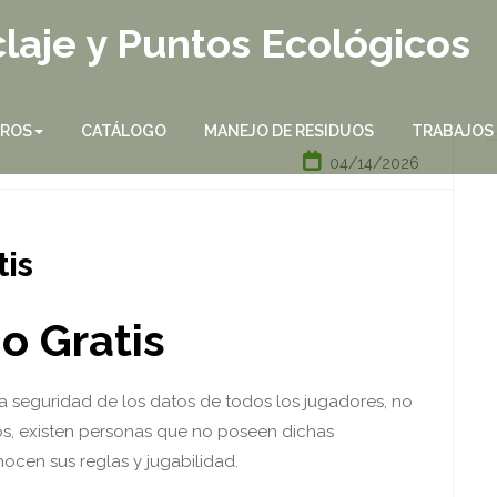
laje y Puntos Ecológicos
TROS
CATÁLOGO
MANEJO DE RESIDUOS
TRABAJOS
04/14/2026
is
o Gratis
 la seguridad de los datos de todos los jugadores, no
dos, existen personas que no poseen dichas
ocen sus reglas y jugabilidad.