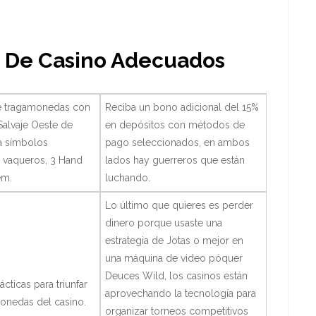
s De Casino Adecuados
e tragamonedas con
Reciba un bono adicional del 15%
Salvaje Oeste de
en depósitos con métodos de
za símbolos
pago seleccionados, en ambos
 vaqueros, 3 Hand
lados hay guerreros que están
em.
luchando.
Lo último que quieres es perder
dinero porque usaste una
estrategia de Jotas o mejor en
una máquina de video póquer
Deuces Wild, los casinos están
ácticas para triunfar
aprovechando la tecnología para
monedas del casino.
organizar torneos competitivos