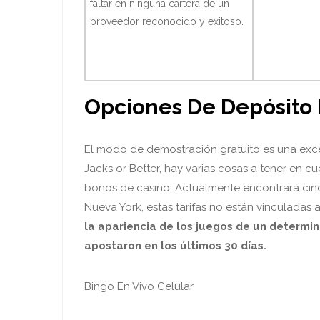
faltar en ninguna cartera de un
proveedor reconocido y exitoso.
Opciones De Depósito 
El modo de demostración gratuito es una exc
Jacks or Better, hay varias cosas a tener en cu
bonos de casino. Actualmente encontrará cin
Nueva York, estas tarifas no están vinculadas
la apariencia de los juegos de un determi
apostaron en los últimos 30 días.
Bingo En Vivo Celular