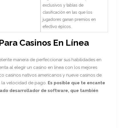
exclusivos y tablas de
clasificación en las que los
jugadores ganan premios en
efectivo épicos.
Para Casinos En Línea
elente manera de perfeccionar sus habilidades en
enta al elegir un casino en línea con los mejores
co casinos nativos americanos y nueve casinos de
 a la velocidad de pago.
Es posible que te encante
nado desarrollador de software, que también